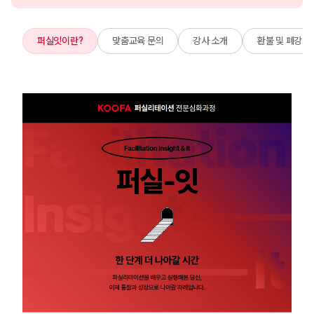
퍼실잇이란?
맞춤교육 문의
강사 소개
환불 및 폐강 