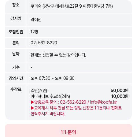
장소
쿠퍼숲 (강남구 테헤란로22길 9 아름다운빌딩 7층)
강사명
곽예신
모집인원
12명
문의
02) 562-8220
날짜
현재는 신청할 수 없는 강의입니다.
기수
-
강의시간
오후 07:30 ~ 오후 09:30
수강료
일반(개인)
50,000원
이니셔티브 수료생(24h)
10,000원
▶맞춤교육 문의 : 02-562-8220 / info@koofa.kr
▶교육개시 하루 전날 또는 당일 신청은 1:1문의나 전화로
연락주시기 바랍니다.
1:1 문의