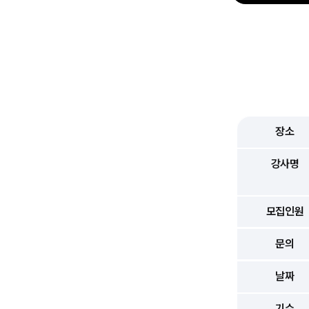
장소
강사명
모집인원
문의
날짜
기수