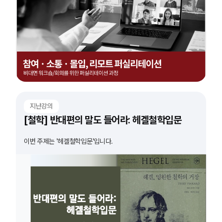
지난강의
[철학] 반대편의 말도 들어라: 헤겔철학입문
이번 주제는 '헤겔철학입문'입니다.