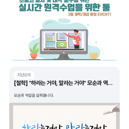
지난강의
[철학] "하라는 거야, 말라는 거야" 모순과 역설의 숨 막히는 순간들
모순과 역설을 살펴봅니다.