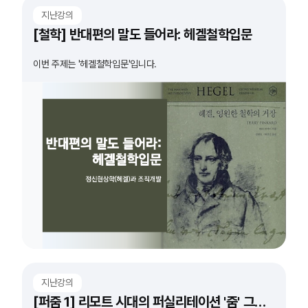
지난강의
[철학] 반대편의 말도 들어라: 헤겔철학입문
이번 주제는 '헤겔철학입문'입니다.
지난강의
[퍼줌 1] 리모트 시대의 퍼실리테이션 '줌' 그리고 '도구'