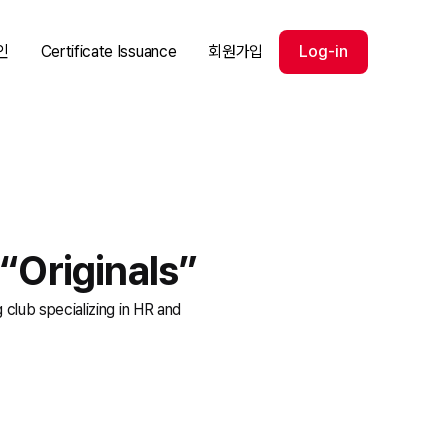
인
Certificate Issuance
회원가입
Log-in
Originals”
specializing in HR and