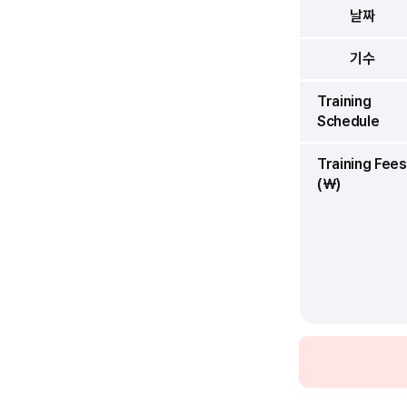
날짜
기수
Training
Schedule
Training Fees
(￦)